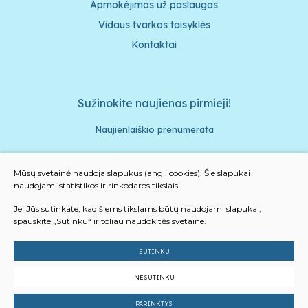
Apmokėjimas už paslaugas
Vidaus tvarkos taisyklės
Kontaktai
Sužinokite naujienas pirmieji!
Naujienlaiškio prenumerata
Mūsų svetainė naudoja slapukus (angl. cookies). Šie slapukai
naudojami statistikos ir rinkodaros tikslais.
Sutinku su privatumo politika ir slapukais
Jei Jūs sutinkate, kad šiems tikslams būtų naudojami slapukai,
spauskite „Sutinku“ ir toliau naudokitės svetaine.
Prenumeruoti
SUTINKU
© 2023 Visos teisės saugomos
NESUTINKU
Slapukų parinktys
Duomenų apsauga
PARINKTYS