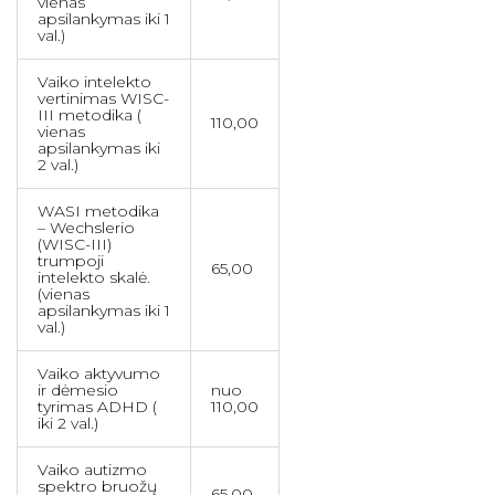
Vaikų ir paauglių gydytojo psichiatro
vienas
Nerimo gydymas
Gyd. Rasa Marija Denisenko
Psichol. Indrė Staniūnaitė - Baušienė
Psichol. Jūratė Savickienė
apsilankymas iki 1
konsultacija
val.)
Perdegimo sindromo gydymas
Gyd. Saulius Venslauskas
psichol. Rūta Laurišonytė
Psichol. Kamilė Petrulėnaitė - Grinkevičė
Priklausomybės ligų diagnozavimas ir
Vaikų psichologo, psichoterapeuto
Gyd. Veronika Aniūnė
Psichol. Simona Lukoševičienė
Psichol. Monika Gritėnaitė
Vaiko intelekto
gydymas
konsultacija ir tyrimai
vertinimas WISC-
Gyd. Violeta Savinova
psichol. Rūta Laurišonytė
III metodika (
Priklausomybių nuo psichoaktyviųjų
110,00
vienas
medžiagų gydymas
Med. dr. Margarita Beresnevaitė
Psichologiniai tyrimai vaikams ir
apsilankymas iki
paaugliams
2 val.)
Psichiatro konsultacija Kaune
Psichologiniai ištyrimai
Kitos paslaugos
WASI metodika
– Wechslerio
Psichologo konsultacija Kaune
(WISC-III)
trumpoji
Šeimos narių konsultavimas
65,00
intelekto skalė.
(vienas
Seksologo konsultacija Kaune
apsilankymas iki 1
val.)
Vaiko aktyvumo
ir dėmesio
nuo
tyrimas ADHD (
110,00
iki 2 val.)
Vaiko autizmo
spektro bruožų
65,00